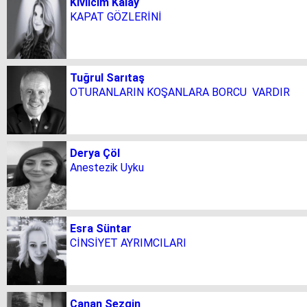
Kıvılcım Kalay
KAPAT GÖZLERİNİ
Tuğrul Sarıtaş
OTURANLARIN KOŞANLARA BORCU VARDIR
Derya Çöl
Anestezik Uyku
Esra Süntar
CİNSİYET AYRIMCILARI
Canan Sezgin