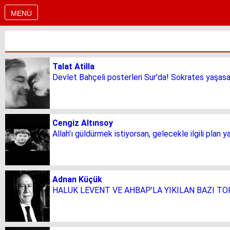
MENÜ
Talat Atilla
Devlet Bahçeli posterleri Sur'da! Sokrates yaşas
Cengiz Altınsoy
Allah'ı güldürmek istiyorsan, gelecekle ilgili plan y
Adnan Küçük
HALUK LEVENT VE AHBAP'LA YIKILAN BAZI TO